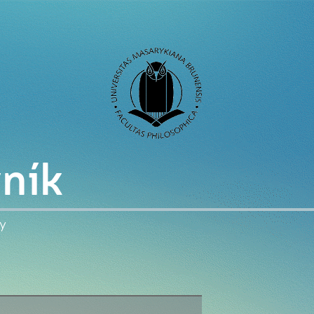
vník
dy