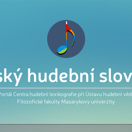
ký hudební slo
ortál Centra hudební lexikografie při Ústavu hudební vě
Filozofické fakulty Masarykovy univerzity