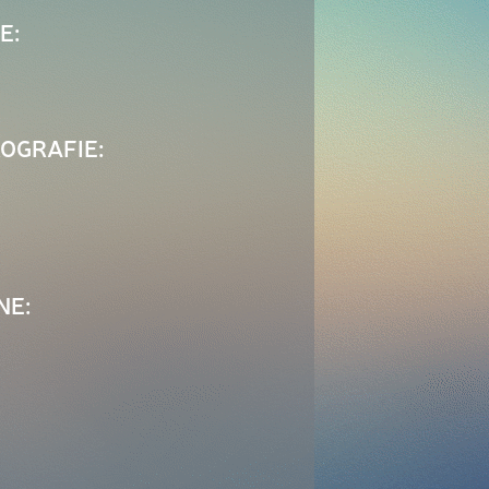
E:
OGRAFIE:
NE: