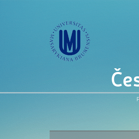
Čes
P